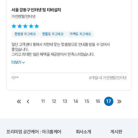
서울 강동구 인터넷 및 티비설치
가전렌탈/인터넷
전문성
최고에요
친절도
최고에요
가격도
최고에요
일단 고객센터 통해서 저한테 맞는 맞춤형으로 안내를 받을 수 있어서
좋았습니다.
그리고 최대한 많은 혜택을 제공받아서 만족스러웠습니다.
이**
6개월 내 가전렌탈/인터넷
11
12
13
14
15
16
17
프리미엄 공간케어 : 아크홈케어
회사소개
게시판