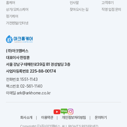
홈케어
인사말
고객후기
상가/오피스케어
찾아오시는 길
직영 입점 문의
정기케어
가전렌탈/인터넷
(주)아크멤버스
대표이사
한정훈
서울 강남구 테헤란로39길 81 경성빌딩 3층
사업자등록번호
225-88-00174
전화번호
1551-1143
팩스번호
02-561-1140
이메일
ark@arkhome.co.kr
회사소개
이용약관
개인정보처리방침
문의하기
Copyright ⓒ(주)아크멤버스. ALL RIGHTS RESERVED.