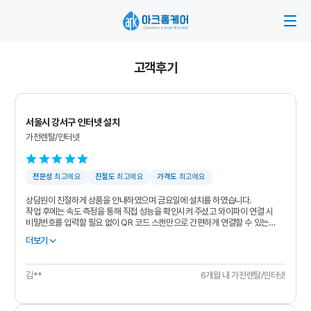
고객후기
서울시 강서구 인터넷 설치
가전렌탈/인터넷
전문성
최고에요
친절도
최고에요
가격도
최고에요
상담원이 친절하게 상품을 안내하였으며 금요일에 설치를 하였습니다.
작업 후에는 속도 측정을 통해 직접 성능을 확인시켜 주셨고 와이파이 연결 시
비밀번호를 입력할 필요 없이 QR 코드 스캔만으로 간편하게 연결할 수 있는
방법을 알려주셨습니다.
이전 통신사 보다 빠른 것 같고 OTT(넷플릭스, 디즈니+ 등) 이용의 편리함이
좋네요.
티비 채널 구성도 마음에 듭니다.
김**
6개월 내 가전렌탈/인터넷