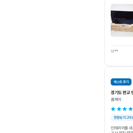
청소 끝나고 
문 열고 들어갈
제가 놓친 부
일주일 동안은 
강남권 근처에
저는 이번에 돈
감사합니다. 
이**
베스트 후기
경기도 판교 
홈케어
전문성
최고에
인테리어를 새