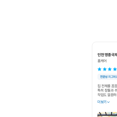
인천 영종국
홈케어
전문성
최고에
집 전체를 꼼
특히 창틀과 
작업도 깔끔하
영종국제도시 