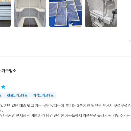
구 거주청소
요
친절도
최고에요
가격도
최고에요
맡기면 겉만 대충 닦고 가는 곳도 많다는데, 여기는 3분이 한 팀으로 오셔서 구석구석 
요.
쌓인 시커먼 먼지랑 전 세입자가 남긴 끈적한 자국들까지 약품으로 불려서 싹 지워주시는 
었어요.
랑 주방 싱크대도 고온 스팀으로 소독해 주셔서 특유의 퀴퀴한 냄새가 싹 사라진 게 제일