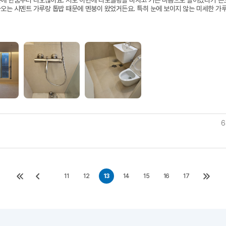
문에 한숨부터 나오잖아요. 저도 이번에 리모델링을 마치고 기쁜 마음으로 들어갔다가 손
나오는 시멘트 가루랑 톱밥 때문에 멘붕이 왔었거든요. 특히 눈에 보이지 않는 미세한 가
 갓 위까지 침투해 있어서 이건 도저히 일반적인 청소로는 답이 없겠다 싶어 아크홈케어
분들이 오시니까 접근 방식부터가 다르더라고요. 인테리어 후 청소의 핵심은 단순히 닦는
 얼마나 완벽하게 제거하느냐인데, 천장 몰딩부터 벽지 겉면, 그리고 서랍장을 일일이 다
톱밥까지 기계로 빨아들이고 닦아내 주셨어요. 특히 화장실 타일에 남은 뿌연 백시멘트 
공사 잔여물들도 전용 약품으로 자극 없이 말끔하게 지워주시는 걸 보고 정말 안심이 됐습
웠던 건 청소 후에 진행된 살균 케어였어요. 새 가구랑 자재에서 나오는 특유의 독한 냄
는데, 고농축 피톤치드랑 UV 살균 작업을 집안 전체에 꼼꼼하게 해주신 덕분에 공기 
낌이더라고요. 인테리어에 큰 비용을 들인 만큼 마무리가 정말 중요하다고 생각하는데, 
심하게 신경 써주시고 사후 AS까지 확실하게 약속해 주시니 주변에 인테리어 앞둔 분들
주고 싶은 마음입니다.
6
11
12
13
14
15
16
17