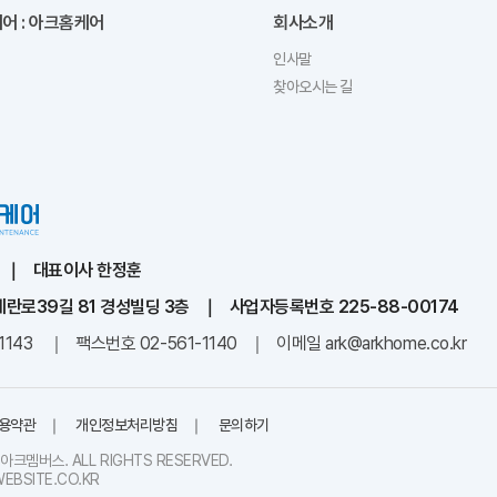
어 : 아크홈케어
회사소개
인사말
찾아오시는 길
대표이사
한정훈
헤란로39길 81 경성빌딩 3층
사업자등록번호
225-88-00174
1143
팩스번호
02-561-1140
이메일
ark@arkhome.co.kr
용약관
개인정보처리방침
문의하기
주)아크멤버스. ALL RIGHTS RESERVED.
EBSITE.CO.KR