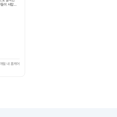
으로 살짝만
루들이 서랍
에 도움을
 게 아니라 이
 탈거해서 그
자국이나 창틀
니다.
새 때문에
자체가 한결
본사 직영팀이
이 있다면
개월 내 홈케어