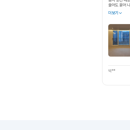
공사 분진 때
쓸어도 묻어 
안쪽이랑 전등
요청했습니다.
확실히 전문가
'미세 분진'을
안쪽에 숨은 
틈새에 박힌 
가장 만족스러
머리가 좀 아팠
부드러워진 느
내 집처럼 세
무조건 추천해
박**